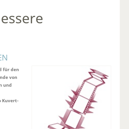
bessere
EN
d für den
ende von
n und
o Kuvert-