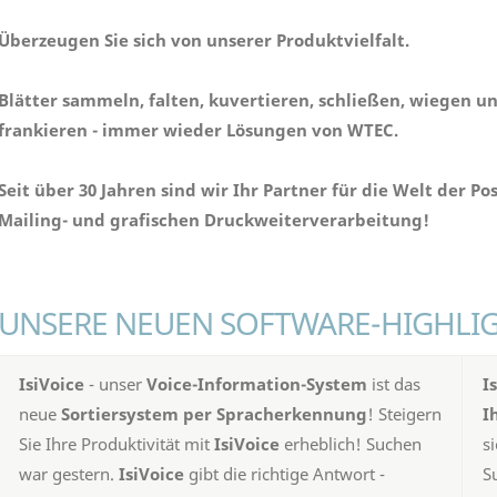
Überzeugen Sie sich von unserer Produktvielfalt.
Blätter sammeln, falten, kuvertieren, schließen, wiegen u
frankieren - immer wieder Lösungen von WTEC.
Seit über 30 Jahren sind wir Ihr Partner für die Welt der Pos
Mailing- und grafischen Druckweiterverarbeitung!
UNSERE NEUEN SOFTWARE-HIGHLI
IsiVoice
- unser
Voice-Information-System
ist das
I
neue
Sortiersystem per Spracherkennung
! Steigern
I
Sie Ihre Produktivität mit
IsiVoice
erheblich! Suchen
s
war gestern.
IsiVoice
gibt die richtige Antwort -
S