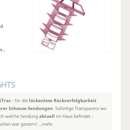
nd
t-,
GHTS
siTrac -
für die
lückenlose Rückverfolgbarkeit
hrer Inhouse-Sendungen
. Sofortige Transparenz wo
ich welche Sendung
aktuell
im Haus befindet -
uchen war gestern! ...mehr